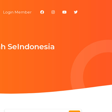
Login Member
ah SeIndonesia