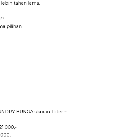
lebih tahan lama.
??
ma pilihan.
NDRY BUNGA ukuran 1 liter =
21.000,-
.000,-