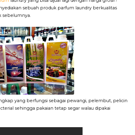
rfum
laundry yang bisa dijual lagi dengan harga grosir?
nyediakan sebuah produk parfum laundry berkualitas
k sebelumnya.
gkap yang berfungsi sebagai pewangi, pelembut, pelicin
acterial sehingga pakaian tetap segar walau dipakai