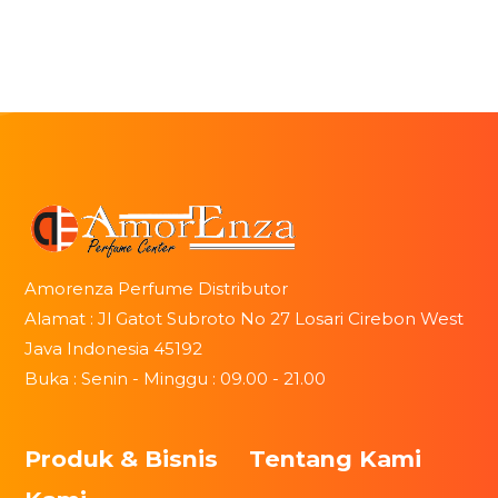
Amorenza Perfume Distributor
Alamat : Jl Gatot Subroto No 27 Losari Cirebon West
Java Indonesia 45192
Buka : Senin - Minggu : 09.00 - 21.00
Produk & Bisnis
Tentang Kami