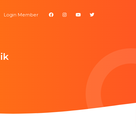
Login Member
ik