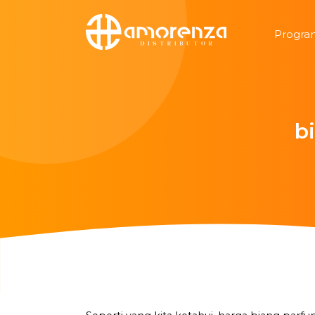
Progra
b