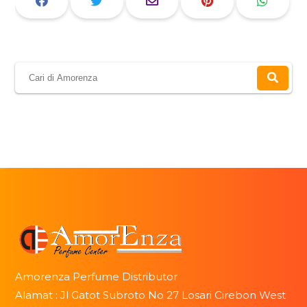
Amorenza Perfume Distributor
Alamat : Jl Gatot Subroto No 27 Losari Cirebon West