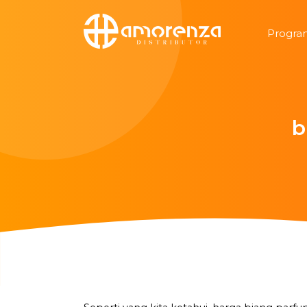
Progra
b