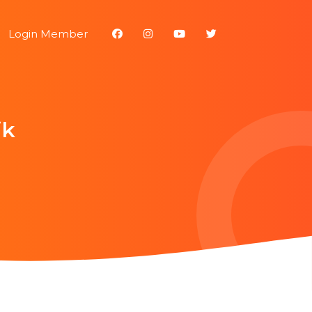
Login Member
ik