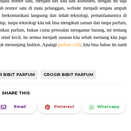
jadi nomor satu, menjadi diri kita dan konsisten, dengan itu saja
ah nomor satu di mata pelanggan, website menjadi senjata ampuh
erkomunikasi langsung dan inilah teknologi, pemanfaatannya di
 hidup, tanpa teknologi kita tak bisa mengikuti zaman dan tanpa parfum,
sikan parfum, bukan cuma persoalan mengantar barang, ini tentang
retail kecil, itu semua menjadi sasaran kita sebab memang kita juga
tuk menunjang fashion. Apalagi
parfum refill
, kita bisa bahas itu nanti
R BIBIT PARFUM
GROSIR BIBIT PARFUM
SHARE THIS
Email
Pinterest
Whatsapp