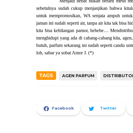
Menjadi hebat bukan berarti mesti men
sebetulnya sudah cukup menjanjikan bahwa kital
untuk mempromosikan, WA senjata ampuh untuk b
jaman ini sudah seperti air, tanpa air kita tak bisa
kita bisa kehilangan pamor, hehehe… Mendistribu
menghidupi yang ada di cabang-cabang kita, agen, 
butuh, parfum sekarang ini sudah seperti candu un
loh, sabar ya sobat Amor
J
. (*)
TAGS
AGEN PARFUM
DISTRIBUTO
Facebook
Twitter