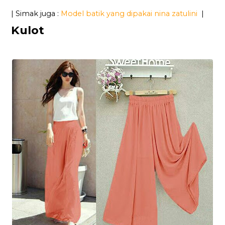
| Simak juga :
Model batik yang dipakai nina zatulini
|
Kulot