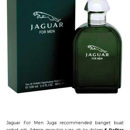
Jaguar For Men Juga recommended banget buat
sobat nih, Admin masukin juga ah ke dalam
5 Daftar